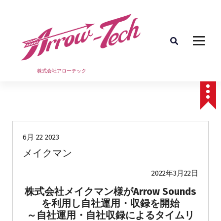
コ
ン
テ
ン
ツ
へ
ス
株式会社アローテック
キ
ッ
プ
Uncategorized
6月 22 2023
メイクマン
2022年3月22日
株式会社メイクマン様がArrow Sounds
を利用し自社運用・収録を開始
～自社運用・自社収録によるタイムリ