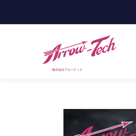
コ
ン
テ
ン
ツ
へ
ス
キ
ッ
プ
株式会社アローテック