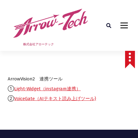
コ
ン
テ
ン
ツ
へ
ス
株式会社アローテック
キ
ッ
プ
ArrowVision2 連携ツール
①
Light-Widget（instagram連携）
②
VoiceGate（AIテキスト読み上げツール)