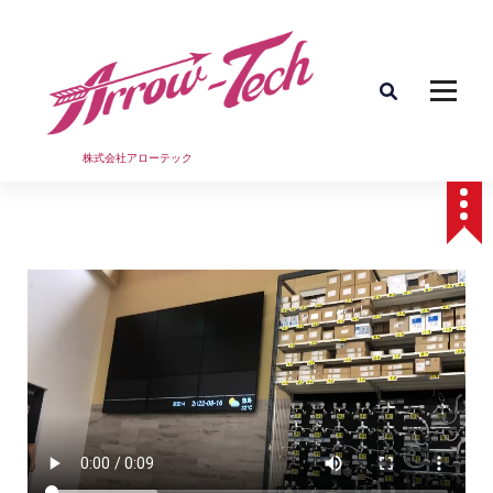
コ
ン
テ
ン
ツ
へ
ス
株式会社アローテック
キ
ッ
プ